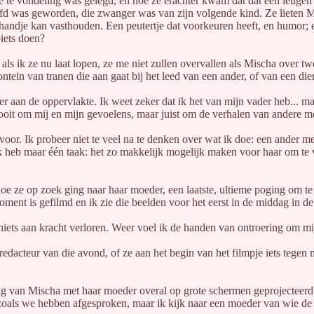
 ze te vondeling was gelegd, en hoe ze erachter kwam dat dat een leuge
fd was geworden, die zwanger was van zijn volgende kind. Ze lieten M
e handje kan vasthouden. Een peutertje dat voorkeuren heeft, en humor; 
iets doen?
als ik ze nu laat lopen, ze me niet zullen overvallen als Mischa over tw
ontein van tranen die aan gaat bij het leed van een ander, of van een dier
r aan de oppervlakte. Ik weet zeker dat ik het van mijn vader heb... m
nooit om mij en mijn gevoelens, maar juist om de verhalen van andere m
or. Ik probeer niet te veel na te denken over wat ik doe: een ander me
Ik heb maar één taak: het zo makkelijk mogelijk maken voor haar om te v
oe ze op zoek ging naar haar moeder, een laatste, ultieme poging om te 
ent is gefilmd en ik zie die beelden voor het eerst in de middag in de 
niets aan kracht verloren. Weer voel ik de handen van ontroering om mijn
dredacteur van die avond, of ze aan het begin van het filmpje iets tegen
ng van Mischa met haar moeder overal op grote schermen geprojecteerd.
es zoals we hebben afgesproken, maar ik kijk naar een moeder van wie de