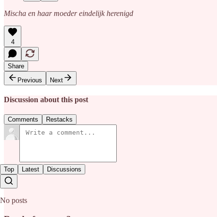
Mischa en haar moeder eindelijk herenigd
4
Share
Previous
Next
Discussion about this post
Comments
Restacks
Top
Latest
Discussions
No posts