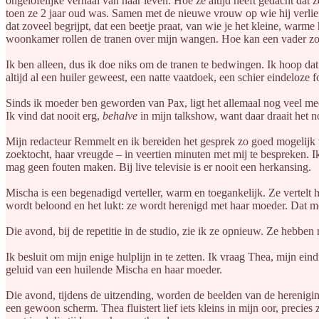
ongelofelijke verhaal van haar leven. Hoe ze altijd heeft gedacht dat
toen ze 2 jaar oud was. Samen met de nieuwe vrouw op wie hij verlie
dat zoveel begrijpt, dat een beetje praat, van wie je het kleine, warm
woonkamer rollen de tranen over mijn wangen. Hoe kan een vader zo
Ik ben alleen, dus ik doe niks om de tranen te bedwingen. Ik hoop dat 
altijd al een huiler geweest, een natte vaatdoek, een schier eindeloze f
Sinds ik moeder ben geworden van Pax, ligt het allemaal nog veel mee
Ik vind dat nooit erg,
behalve
in mijn talkshow, want daar draait het 
Mijn redacteur Remmelt en ik bereiden het gesprek zo goed mogelijk vo
zoektocht, haar vreugde – in veertien minuten met mij te bespreken. 
mag geen fouten maken. Bij live televisie is er nooit een herkansing.
Mischa is een begenadigd verteller, warm en toegankelijk. Ze vertelt h
wordt beloond en het lukt: ze wordt herenigd met haar moeder. Dat mom
Die avond, bij de repetitie in de studio, zie ik ze opnieuw. Ze hebben 
Ik besluit om mijn enige hulplijn in te zetten. Ik vraag Thea, mijn ein
geluid van een huilende Mischa en haar moeder.
Die avond, tijdens de uitzending, worden de beelden van de herenigi
een gewoon scherm. Thea fluistert lief iets kleins in mijn oor, preci