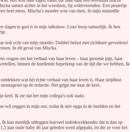
n was. Het was haar eigen vader die haar naar een weeshuis bracht
ischa samen achter in het weeshuis, bij wildvreemden. Een peutertje
een heel mens. Mischa's moeder wist van niets. In mijn muisstille
ee dagen te gast is in mijn talkshow. Loze hoop natuurlijk. Ik ben
tje.
aar ook echt van mijn moeder. Dubbel belast met zichtbare gevoelens!
ensen. In dit geval van Mischa.
ns vragen om het verhaal van haar leven – haar grootste pijn, haar
ertellen, binnen de knellende beperking van de tijd die we hebben. Ik
ontdekken wat het échte verhaal van haar leven is. Haar strijdlust
montageset op de redactie. Het grijpt me naar de keel.
 keel. Ik zie dat het mijn collega's ook raakt.
 me wil zeggen in mijn oor, zodat ik niet opga in de beelden en het
 Ik kan moeilijk uitleggen hoeveel indrukwekkender dat is dan op
 1,5 jaar oude baby 46 jaar geleden werd afgepakt, en die ze voor het