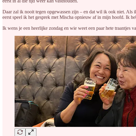
eerst in al die tijd weer kan vasthouden.
Daar zal ik nooit tegen opgewassen zijn – en dat wil ik ook niet. Als 
eerst speel ik het gesprek met Mischa opnieuw af in mijn hoofd. Ik he
Ik wens je een heerlijke zondag en wie weet een paar hete traantjes v